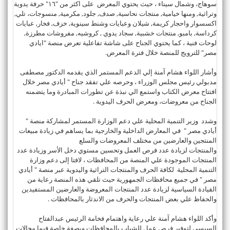
سوهاج، وشمال سيناء ، حيث يحتوي المعرض على اكثر من "١٦" حرفة يدوية
وتراثية, ومنها خيامية, منتجات نحاسية, صدف, جلود, مكرمية, منسوجات، تلي,
اكسسوار واحجار كريمة, شيلان وعبايات وشنط سينوية, خزف, فخار, عبايات
كرداسة, بامبو, منتجات خشبية, سجاد يدوي , كروشيه, مفروشات مطرزة,
لوحات فنية ، كما يحتوي الجناح على شاشة تفاعلية تعرض منصة "ايادي
مصر" للترويج للمنصة خلال فترة المعرض.
وأشار اللواء هشام آمنة إلي الدعم المستمر الذي يقدمه الدكتور مصطفى
مدبولي رئيس مجلس الوزراء ، وحرصه علي تفقد جناح " أيادي مصر خلال
افتتاح معرض الكتاب واستمع الي نبذة عن تطورات المبادرة وما يتضمنه
الجناح من معروضات، ومعرض الحرف اليدوية .
وشدد وزير التنمية المحلية علي دعم الوزارة المستمر لمشاركة منصة "
أيادي مصر " في المعارض الداخلية والخارجية بما يساهم في زيادة مبيعات
المنتجين والعارضين من مختلف المعروضات والسلع
والمنتجات لزيادة عدد فرص العمل وتحسين مستوي دخل الأسر وزيادة عدد
المنتجات الموجودة علي المنصة من المحافظات ، لافتا إلى دعم وزارة
التنمية المحلية لكافة الحرف والمنتجات التراثية واليدوية عبر منصة " أيادي
مصر " في جميع محافظات الجمهورية حيث تلقي هذه المنصة رعاية من
القيادة السياسية لزيادة عدد المنتجات المعروضة والعارضين المستفيدين
والحفاظ علي بعض المنتجات والحرف من الاندثار بالمحافظات .
وأكد اللواء هشام آمنة علي رعاية واهتمام فخامة الرئيس عبدالفتاح
السيسي لتوفير فرص عمل للشباب بالمحافظات وبصفة خاصة فيما مجالات