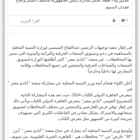
ملايين و14 طفلًا، ضمن مبادرة رئيس الجمهورية للكشف المبكر وعلاج
فقدان السمع...
0
اقرا المزيد
في إطار تنفيذ توجيهات الرئيس عبدالفتاح السيسي لوزارة التنمية المحلية
بالمساهمة في دعم وتسويق المنتجات الحرفية والتراثية واليدوية التي تتميز
بها المحافظات ، عبر منصة " أيادى مصر " التي أطلقتها الوزارة لتسويق
المنتجات والصناعات الحرفية والمنتجين في جميع المحافظات وإقامة
المعارض لها داخلياً وخارجياً .
أعلن اللواء هشام آمنة وزير التنمية المحلية عن مشاركة منصة " أيادى مصر "
في
بمعرض القاهرة الدولي للكتاب 2024، حيث تعد هذه المشاركة الثانية
للمشروع القومي "أيادي مصر" بمعرض القاهرة الدولي للكتاب ويأتي ذلك
في إطار توفير فرص للعارضين والمنتجين من مختلف المحافظات لتسويق
منتجاتهم والاشتراك بشكل مجاني في الفاعليات الكبري التي تستهدف
شريحة كبيرة من الجمهور مثل معرض الكتاب.
وأوضح وزير التنمية المحلية أنه يشارك في جناح منصة " أيادي مصر " أبرز
"30" عارض" من "٦" محافظات هي : القاهرة, الجيزة, القليوبية, بني سويف,