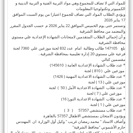
للمواد التي لا تضاف للمجموع وهي مواد التربية الفنية و التربية الدينية و
الكمبيوتر وتكنولوجيا المعلومات
ويؤدي الطلاب المواد التي تضاف للجموع اعتبارا من يوم السبت الموافق
17 يناير 2026
وتستمر حتى يوم الخميس الموافق 22 يناير 2026 م حسب الجدول المقرر
والمعتمد من محافظ الشرقية
و أن إجمالي الطلاب المتقدمين لامتحانات الشهادة الإعدادية علي مستوي
محافظة الشرقية
بلغ 147105 طالب وطالبة امام عدد 832 لجنة موزعين علي 7360 لجنة
فرعية علي مستوي 20 إدارة تعليمية بمحافظة الشرقية .
مقسمين كتالي
* عدد طلاب الشهادة الإعدادية العامة ( 145610)
موزعين علي ( 810 ) لجنة
* عدد طلاب الشهادة الاعدادية المهنية ( 1426)
موزعين علي ( 13 ) لجنة
* عدد طلاب الشهادة الاعدادية الأمل ( 50 ) لجنة
موزعين علي ( 7 ) لجنة
* عدد طلاب الشهادة الاعدادية النور( 16)
موزعين علي ( 1 ) لجنة
* عدد طلاب مستشفي 57357 ( 3 )
ويؤدون الامتحان بمستشفي الاطفال 57357 بالقاهرة
وأضاف الاستاذ " محمد رمضان غريب " وكيل أول الوزارة ان المهندس
حازم الأشموني "محافظ الشرقية"
يتابع يوميا تنفيذ كافة الإجراءات الاحترازية التي تتخذ وتتم للاستعداد لأعمال