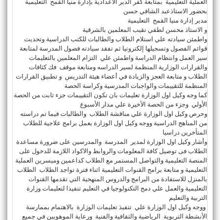
العملية التعليمية بمتابعة كفر الدير الاعدادية بإدارة منيا القمح التعليمية
بحضور الاستاذعبد الشافي حسن
مدير إدارة منيا القمح التعليمية
و الاستاذ محسن لطفي نقيب المعلمين بالشرقية
واطمئن سيادته علي استلام الطلاب والطالبات للكتب الدراسية وتحديث
قوائم الفصول وتسجيلها إلكترونيا ثم تفقد سيادته فصول المدرسة لمتابعة
سير العمل وانتظام الدراسة واطمئن علي التزام المعلمين بالتعليمات
والقرارات الوزارية المنظمة لسير الدراسه ومتابعة موقف فك كثافات
الطلاب و متابعة العجز والزيادة في أعضاء هيئة التدريس و تطبيق القرارات
المنظمة للتقييمات والواجبات المدرسية وكراسة الحصة
كما وجه وكيل اول الوزارة تعليمات بان تكون التقييمات جزء ثابت من الحصة
الأولي وجزء من الحصة الأخيرة علي مدار الأسبوع
وحرص وكيل اول الوزارة علي مناقشة الطلاب والطالبات فيما تم دراسته
من المناهج الدراسية ووجه وكيل اول الوزارة بعمل برامج علاجية للطلاب
المتأخرين دراسيا
وأشار وكيل اول الوزارة لمدير المدرسة والمدرسين على ضرورة مساعدة
الطلاب فى توصيل كافة المعلومات والروابط والاكواد اللازمة للدخول على
المنصة التعليمية والتواصل المستمر مع الطلاب كداعمين وميسرين العملية
التعليمية و متابعة برامج القنوات التعليمية اثناء فترة تواجد الطلاب الطلاب
بالمنزل للاستفادة من البرامج والدروس المنهجية التي تقدمها القنوات
التعليمية والعمل علي دمج التكنولوجيا في التعليم تنفيذا لتعليمات وزارة
التربية والتعليم
ووجه وكيل اول الوزارة علي تنفيذ تعليمات الوزارة بالاهتمام بممارسة
الأنشطة التربوية الرياضية والثقافية والفنية ورعاية الموهوبين في جميع