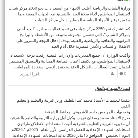
وزارة الشباب والرياضة أعلنت الانتهاء من استعدادات نحو 2050 مركز شباب
لاستقبال المواطنين لأداء صلاة العيد، بالتنسيق مع الجهات المعنية وبما
يضمن توفير الأجواء المناسبة للمصلين داخل مراكز الشباب
كما تشارك نحو 2250 مركز شباب في تنفيذ فعاليات مبادرة "العيد أحلى
بمراكز الشباب"، التي تتضمن مجموعة متنوعة من الأنشطة والبرامج
الترفيهية والثقافية والرياضية والفنية، بهدف إدخال البهجة والسرور على
الأطفال والشباب والأسر المصرية خلال أيام العيد
وأكدت الوزارة أن جميع المديريات والإدارات المعنية رفعت درجة الاستعداد
لاستقبال المواطنين، مع تكثيف أعمال المتابعة الميدانية والتنسيق المستمر
لضمان تنفيذ الفعاليات بالشكل اللائق وتحقيق أقصى استفادة للمواطنين
من الخدمات والأنشطة المقدمة داخل مراكز الشباب
0
اقرا المزيد
كتب / السيد عبدالعال
تنفيذا لتعليمات الأستاذ محمد عبد اللطيف وزير التربية والتعليم والتعليم
الفني
وتوجيهات المهندس حازم الأشموني محافظ الشرقية
صرح الأستاذ محمد رمضان غريب وكيل أول وزارة التربية والتعليم بالشرقية
أن مديرية التربية والتعليم بالشرقية أنهت استعداداتها لانطلاق ماراثون
امتحانات الشهادة الإعدادية للفصل الدراسي الأول للعام 2025م / 2026م
اليوم الخميس الموافق 15يناير 2026 بداية امتحانات الشهادة الإعدادية