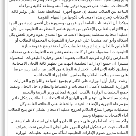
الامتحانات، مشدد على ضرورة توفير بيئة آمنة، ومقاعد كافية ومراعاة
التباعد بين الطلاب مضيفا إن جميع أجهزة المحافظة تعمل علي توفير كافة
الإمكانات لإنجاح هذه الامتحانات لكونها من المهام القومية
مؤكدا أن الامتحانات العامة أمن قومي ، وضرورة بذل أقصى درجة من الجهد
، و الالتزام بالتفاني والإخلاص من جميع عناصر المنظومة التعليمية من أجل
عملية امتحانيه منتظمة يسودها الانضباط مع التصدي بقوة وحزم للغش بكل
أشكاله وأنواعه، مشددا علي عدم حيازة التليفونات المحمولة للطلاب أو
العاملين باللجان، وإدراج ورقة تعليمات بكل لجنة توضح عقوبة حيازة
التليفونات المحمولة حتى لو كانت مغلقة ونشر هذه التعليمات علي صفحات
المدارس والإدارة لتوعية الطلاب بعقوبة الغش وحيازة التليفونات المحمولة
مشيرا ان جميع الإدارات التعليمية انتهت من تطهير كافة اللجان الامتحانية
وتطبيق كافة الإجراءات الاحترازية للوقاية من الأمراض بالمدارس حرصا
على صحة وسلامة الطلاب والمعلمين أثناء إجراء الامتحانات،
وشدد وكيل أول الوزارة علي الالتزام بجميع القواعد واللوائح و القرارات
الوزارية المنظمة لأعمال الامتحانات والانضباط والنظام داخل اللجان وتنفيذ
جميع التعليمات الواردة بالكتب الدورية لمعالي وزير التربية والتعليم
وشدد سيادته علي توفير الجو الهادئ لأداء الامتحانات للطلاب بشكل دائم
مع مرعاه التهوية والإضاءة الجيدة. والحفاظ علي النظافة العامة وكل
متطلبات توفير المناخ الملائم لخروج عملية الامتحان بشكل لائق يتيح للطلاب
أداء الامتحانات بسهولة ويسر
وأكد سيادته أنه اطمئن علي جميع اللجان و أنها على استعداد تام لاستقبال
الطلاب حيث تم تشكيل لجان للمرور على لجان المدارس تحت إشراف
السادة مديرو عموم الإدارات التعليمية للتأكد من تنفيذ تعليمات الوزارة