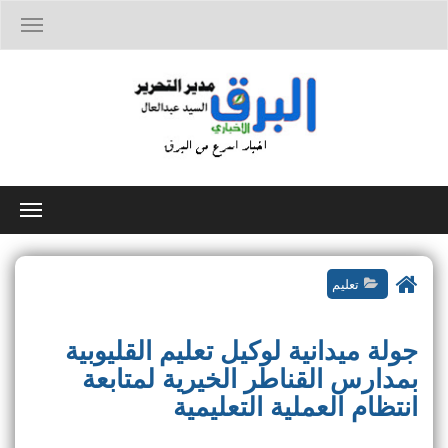
T
o
g
g
l
e
n
a
v
i
T
g
o
a
g
t
g
i
تعليم
l
o
e
n
n
جولة ميدانية لوكيل تعليم القليوبية
a
v
بمدارس القناطر الخيرية لمتابعة
i
انتظام العملية التعليمية
g
a
t