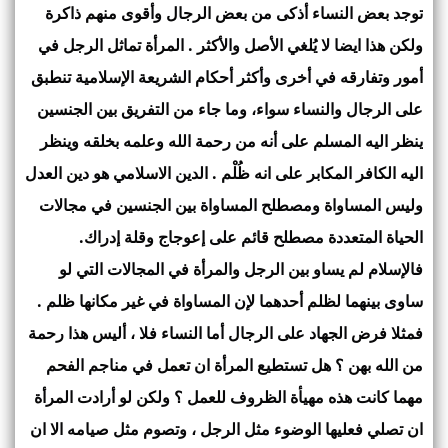
توجد بعض النساء أذكى من بعض الرجال وأقوى منهم ذاكرة
ولكن هذا ايضا لا يُلغي الأصل والأكثر . المرأة تماثل الرجل في
أمور وتفارقه في أخرى وأكثر أحكام الشريعة الإسلامية تنطبق
على الرجال والنساء سواء، وما جاء من التفريق بين الجنسين
ينظر اليه المسلم على أنه من رحمة الله وعلمه بخلقه وينظر
اليه الكافر المكابر على انه ظُلْم . الدين الاسلامي هو دين العدل
وليس المساواة ومصطلح المساواة بين الجنسين في مجالات
الحياة المتعددة مصطلح قائم على إعوجاج وقلة إدراك.
فالإسلام لم يساو بين الرجل والمرأة في المجالات التي لو
ساوى بينهما لظلم أحدهما لإن المساواة في غير مكانها ظلم .
فمثلا فرض الجهاد على الرجال أما النساء فلا ، أليس هذا رحمة
من الله بهن ؟ هل تستطيع المرأة ان تعمل في مناجم الفحم
مهما كانت هذه مهيأة الظروف للعمل ؟ ولكن لو أرادت المرأة
ان تصلي فعليها الوضوء مثل الرجل ، وتصوم مثل صيامه الا ان