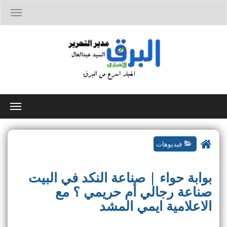
T
o
g
g
l
e
n
a
v
i
T
g
o
a
g
t
g
i
فيديوهات
l
o
e
n
n
بوابة حواء | صناعة النكد في البيت
a
v
صناعة رجالي أم حريمي ؟ مع
i
الاعلامية ايمي المشد
g
a
t