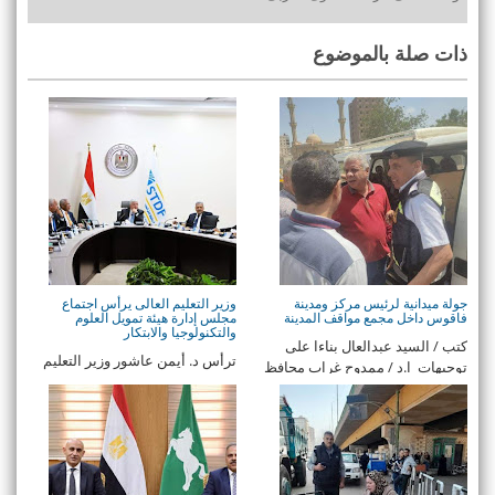
ذات صلة بالموضوع
جولة ميدانية لرئيس مركز ومدينة
وزير التعليم العالى يرأس اجتماع
فاقوس داخل مجمع مواقف المدينة
مجلس إدارة هيئة تمويل العلوم
والتكنولوجيا والابتكار
كتب / السيد عبدالعال بناءا على
ترأس د. أيمن عاشور وزير التعليم
توجيهات ا.د / ممدوح غراب محافظ
العالي والبحث العلمي، اجتماع
ا ...
مجلس إدارة هي ...