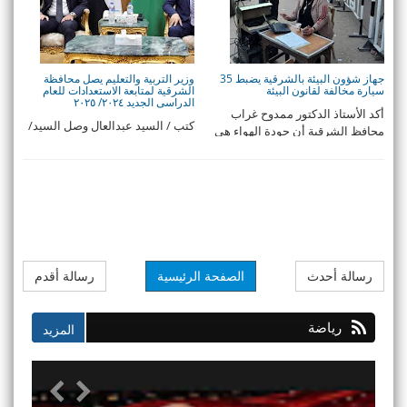
جهاز شؤون البيئة بالشرقية يضبط 35
وزير التربية والتعليم يصل محافظة
سيارة مخالفة لقانون البيئة
الشرقية لمتابعة الاستعدادات للعام
الدراسى الجديد ٢٠٢٤/ ٢٠٢٥
أكد الأستاذ الدكتور ممدوح غراب
كتب / السيد عبدالعال وصل السيد/
محافظ الشرقية أن جودة الهواء هى
محمد عبد اللطيف وزير التربية
احدى أولويا ...
والتعليم ...
رسالة أحدث
الصفحة الرئيسية
رسالة أقدم
رياضة