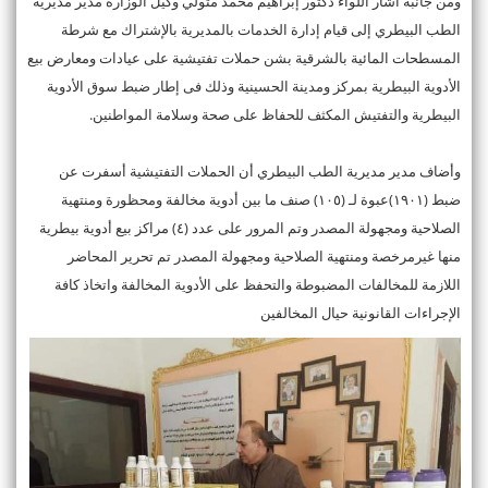
ومن جانبه اشار اللواء دكتور إبراهيم محمد متولي وكيل الوزارة مدير مديرية
الطب البيطري إلى قيام إدارة الخدمات بالمديرية بالإشتراك مع شرطة
المسطحات المائية بالشرقية بشن حملات تفتيشية على عيادات ومعارض بيع
الأدوية البيطرية بمركز ومدينة الحسينية وذلك فى إطار ضبط سوق الأدوية
البيطرية والتفتيش المكثف للحفاظ على صحة وسلامة المواطنين.
وأضاف مدير مديرية الطب البيطري أن الحملات التفتيشية أسفرت عن
ضبط (١٩٠١)عبوة لـ (١٠٥) صنف ما بين أدوية مخالفة ومحظورة ومنتهية
الصلاحية ومجهولة المصدر وتم المرور على عدد (٤) مراكز بيع أدوية بيطرية
منها غيرمرخصة ومنتهية الصلاحية ومجهولة المصدر تم تحرير المحاضر
اللازمة للمخالفات المضبوطة والتحفظ على الأدوية المخالفة واتخاذ كافة
الإجراءات القانونية حيال المخالفين