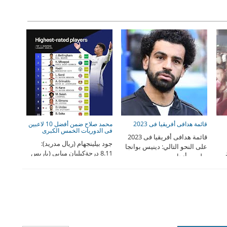
قائمة هدافى أفريقيا فى 2023
محمد صلاح ضمن أفضل 10 لاعبين
فى الدوريات الخمس الكبرى
قائمة هدافى أفريقيا فى 2023
جود بيلينجهام (ريال مدريد):
على النحو التالي: دينيس بوانجا
8.11 درجةكيليان مبابي (باريس
– لوس أنجل ...
سان جيرمان): 8.05 ...