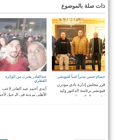
ذات صلة بالموضوع
حسام حسن مديراً فنياً لفيوتشر
عبدالقادر يقترب من الوكرة
القطري
قرر مجلس إدارة نادي مودرن
أبدى أحمد عبد القادر لاعب
فيوتشر برئاسة الدكتور وليد
الأهلي مرونة فى الرحيل لأحد
دعبس والدكتور طوسون د ...
الأندية التى تفاوضه ...