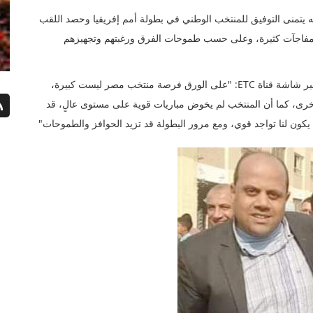
نه يتمنى التوفيق للمنتخب الوطني في بطولة أمم إفريقيا وحصد اللقب
طولة دائمًا تشهد مفاجآت كثيرة، وعلى حسب طموحات الفرق ورغبتهم وتجهيزهم
وقال في تصريحات عبر برنامج بوكس تو بوكس الذي يبث عبر شاشة قناة ETC: "على الورق فرصة منتخب مصر ليست كبيرة،
آخرى، كما أن المنتخب لم يخوض مباريات قوية على مستوى عالٍ، قد
يكون لنا تواجد قوي، ومع مرور البطولة قد تزيد الحوافز والطموحات"