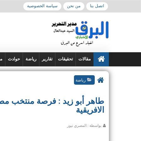
اتصل بنا
من نحن
سياسة الخصوصية
مقالات
تحقيقات
تقارير
رياضة
حوادث
من
رياضة
طاهر أبو زيد : فرصة منتخب مص
الافريقية
بواسطة : المصري نيوز