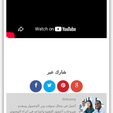
شارك عبر
Elshamy
أعمل فى مجال سوفت وير المحمول ومقدم
شروحات أعشق التقنية واساعد فى اثراء المحتوى