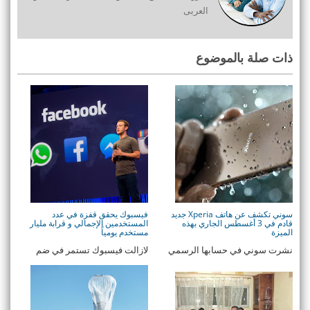
العربى
ذات صلة بالموضوع
سوني تكشف عن هاتف Xperia جديد
فيسبوك يحقق قفزة في عدد
قادم في 3 أغسطس الجاري بهذه
المستخدمين الإجمالي و قرابة مليار
الميزة
مستخدم يومياً
نشرت سوني في حسابها الرسمي
لازالت فيسبوك تستمر في ضم
Sony Xperia على تويتر تغريدة
الملايين من المستخدمين و تحقق
تخبرنا فيها بقدوم ...
قفزات عالية في معد ...