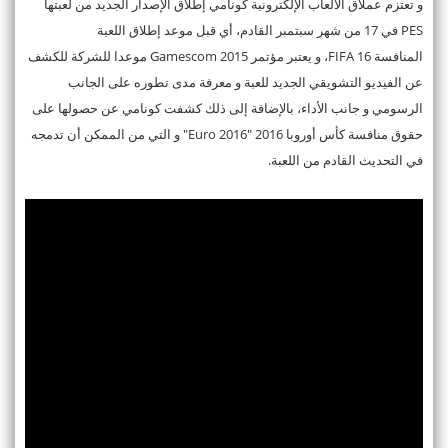
و تعتزم عملاق الألعاب الإلكترونية كونامي إطلاق الإصدار الجديد من لعبتها
PES في 17 من شهر سبتمبر القادم، أي قبل موعد إطلاق اللعبة
المنافسة FIFA 16، و يعتبر مؤتمر Gamescom 2015 موعدا للشركة للكشف
عن الفيديو التشويقي الجديد للعبة و معرفة مدى تطوره على الجانب
الرسومي و جانب الأداء، بالإضافة إلى ذلك كشفت كونامي عن حصولها على
حقوق منافسة كأس أوروبا 2016 "Euro 2016" و التي من الممكن أن تدمجه
في التحديث القادم من اللعبة.