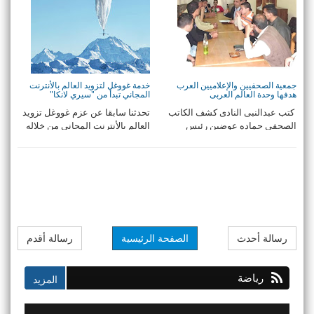
جمعية الصحفيين والإعلاميين العرب
خدمة غووغل لتزويد العالم بالأنترنت
هدفها وحدة العالم العربى
المجاني تبدأ من "سيري لانكا"
كتب عبدالنبى النادى كشف الكاتب
تحدثنا سابقا عن عزم غووغل تزويد
الصحفى حماده عوضين رئيس
العالم بالأنترنت المجاني من خلاله
جمعية ال ...
مشروعها ...
رسالة أحدث
الصفحة الرئيسية
رسالة أقدم
رياضة