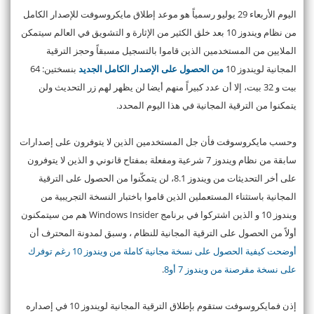
اليوم الأربعاء 29 يوليو رسمياً هو موعد إطلاق مايكروسوفت للإصدار الكامل
من نظام ويندوز 10 بعد خلق الكثير من الإثارة و التشويق في العالم سيتمكن
الملايين من المستخدمين الذين قاموا بالتسجيل مسبقاً وحجز الترقية
المجانية لويندوز 10
من الحصول على الإصدار الكامل الجديد
بنسختين: 64
بيت و 32 بيت، إلا أن عدد كبيراً منهم أيضا لن يظهر لهم زر التحديث ولن
يتمكنوا من الترقية المجانية في هذا اليوم المحدد.
وحسب مايكروسوفت فأن جل المستخدمين الذين لا يتوفرون على إصدارات
سابقة من نظام ويندوز 7 شرعية ومفعلة بمفتاح قانوني و الذين لا يتوفرون
على أخر التحديثات من ويندوز 8.1، لن يتمكّنوا من الحصول على الترقية
المجانية باستثناء المستعملين الذين قاموا باختبار النسخة التجريبية من
ويندوز 10 و الذين اشتركوا في برنامج Windows Insider هم من سيتمكنون
أولاً من الحصول على الترقية المجانية للنظام ، وسبق لمدونة المحترف أن
أوضحت كيفية الحصول على نسخة مجانية كاملة من ويندوز 10 رغم توفرك
على نسخة مقرصنة من ويندوز 7 أو8
.
إذن فمايكروسوفت ستقوم بإطلاق الترقية المجانية لويندوز 10 في إصداره