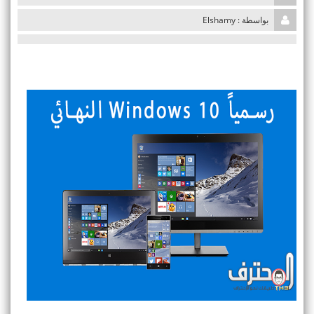
i
بواسطة : Elshamy
o
n