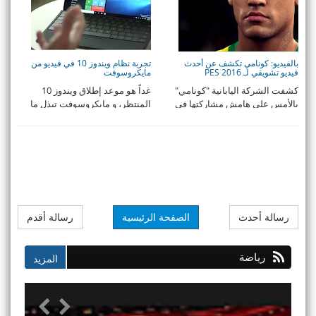
بالفيديو: كونامي تكشف عن أحدث
تجربة نظام ويندوز 10 في فيديو من
فيديو تشويقي لـ PES 2016
مايكروسوفت
كشفت الشركة اليابانية "كونامي"
غداً هو موعد إطلاق ويندوز 10
بالأمس على هامش مشاركتها في
المنتظر، و مايكروسوفت تبذل ما
مؤتمر الألعاب ا ...
في وسعها لخلق ا ...
رسالة أحدث
الصفحة الرئيسية
رسالة أقدم
رياضة