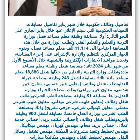
تفاصيل وظائف حكومية خلال شهر يناير تفاصيل مسابقات
التعيينات الحكومية التي سيتم الإعلان عنها خلال يناير الجاري على
النحو التالي: أولا: مسابقة وظيفة معلم مساعد فصل بوزارة
التربية والتعليم والتعليم الفني وتطلب الوزارة من خلال هذه
المسابقة احتياجها الى 11,114 ألف معلم مساعد فصل، ويقوم
الجهاز المركزي للتنظيم والإدارة بالإشراف على إجراء المسابقة،
وتحديد مواعيد الاختبارات الإلكترونية والشفهية خلال الأسبوع الأول
من شهر يناير 2024.ثانيا: مسابقة شغل وظيفة معلم مساعد
مادةوتطلب وزارة التربية والتعليم من خلالها شغل 18,886 معلم
مساعد مادة. ثالثا: مسابقة لشغل 243 وظيفة بمصلحة خبراء
العدلوتطلب شغل وظائف (معاون خبير حسابي، معاون خبير
هندسي، معاون خبير زراعي) وذلك بمصلحة الخبراء بوزارة
العدل.رابعا: مسابقة 81 وظيفة بمصلحة الطب الشرعيوتطلب
شغل وظائف (معاون طبيب شرعي ميداني، معاون طبيب شرعي
معملي، معاون كيميائي شرعي، حرفي تشريح) وذلك بمصلحة
الطب الشرعي بوزارة العدل.خامسا: مسابقة لشغل 900 وظيفة
بالبريدوتطلب شغل وظائف (أخصائي مكتب بريد، أخصائي خدمة
عملاء، أخصائي بريد، محام، مهندس كهرباء، مهندس ميكانيكا،
مهندس تخطيط وتنفيذ مشروعات الميكنة، مهندس تشغيل وسائل
النقل، مهندس تخطيط النقل، ومهندس ميكانيكا سيارات)